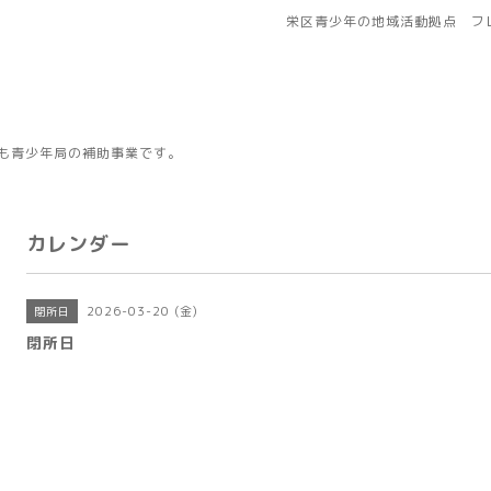
栄区青少年の地域活動拠点 フレ
も青少年局の補助事業です。
カレンダー
2026-03-20 (金)
閉所日
閉所日