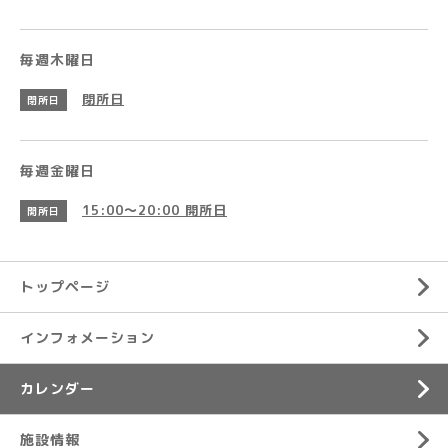
毎週木曜日
閉所日
閉所日
毎週金曜日
15:00～20:00
開所日
開所日
トップページ
インフォメーション
カレンダー
施設情報