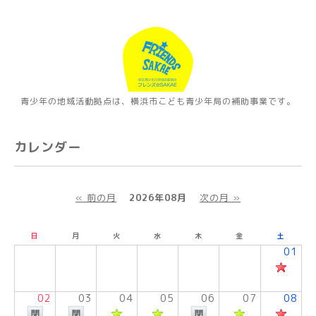
青少年の地域活動拠点は、横浜市こども青少年局の補助事業です。
カレンダー
« 前の月
2026年08月
次の月 »
日
月
火
水
木
金
土
01
02
03
04
05
06
07
08