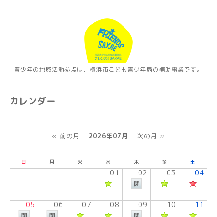
青少年の地域活動拠点は、横浜市こども青少年局の補助事業です。
カレンダー
« 前の月
2026年07月
次の月 »
日
月
火
水
木
金
土
01
02
03
04
05
06
07
08
09
10
11